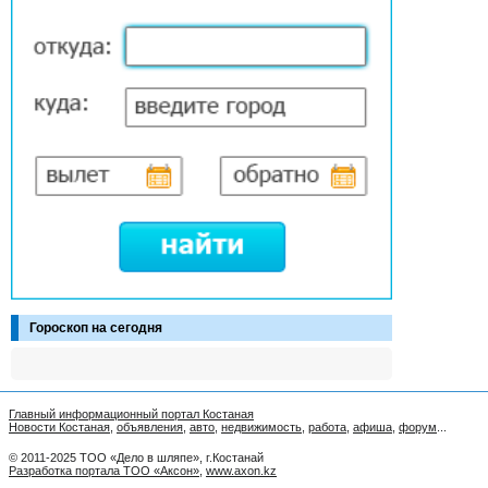
Гороскоп на сегодня
Главный информационный портал Костаная
Новости Костаная
,
объявления
,
авто
,
недвижимость
,
работа
,
афиша
,
форум
...
© 2011-2025 ТОО «Дело в шляпе», г.Костанай
Разработка портала ТОО «Аксон»
,
www.axon.kz