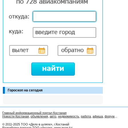
Гороскоп на сегодня
Главный информационный портал Костаная
Новости Костаная
,
объявления
,
авто
,
недвижимость
,
работа
,
афиша
,
форум
...
© 2011-2025 ТОО «Дело в шляпе», г.Костанай
Разработка портала ТОО «Аксон»
,
www.axon.kz