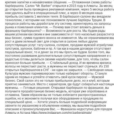
крепкие напитки и ненавязчивое общение. --- Отлаженная схема работы
барбершопа. Cалон “Mr. Barber” открылся в 2015 году в Алматы. За месяц
до открытия была проведена рекламная компания, через 5 месяца работ
нам удалось выйти в операционный плюс, а через 8 месяцев наша
прибыль составила 1 миллион тенге. В барбершоп-салоне мы внедрили
технологии, с которыми нас познакомили лучшие барберы Турции. В
процессе работы мы доработали эту систему, ориентируясь на запросы
рынка и пожелания клиентов. --- Почему вам стоит вложить деньги в
франшизу барбершопа? --- Возможности для роста. Мы будем рады
вашим успехам как своим и вне зависимости от того насколько разрастетс
ваш бизнес, сумма годового взноса не изменится. Мы не ограничиваем ва
рост и даем зеленый свет для открытия в салоне любых других
сопутствующих услуг: тату-салона, солярия, продажи мужской атрибутики 
галстуков, запонок, бабочек и пр. А так как в нашем договоре отсутствует
паушальный взнос, то и денег за это мы брать не будем. Более того, мы
постоянно развиваем дополнительные сопутствующие направления и с
радостью готовы делиться своими наработками, для того, чтобы салон
приносил больше прибыли. --- Стабильный доход. И во времена кризиса
волосы не перестают расти, а мужчины не перестают стричься. Из 150
открытых барбершопов в СНГ - ни один не закрылся. --- Свободная ниша.
Культура мужских парикмахерских только набирает обороты. Станьте
одним из первых и успейте отхватить свой кусок пирога! --- Мужской
бизнес. Свой салон это не только прибыльное дело, но и клуб, которым
приятно заниматься. Место с характером, где будут собираться настоящи
мужчины. --- Готовые решения. Открывая барбершоп по франшизе, вы
получаете проработанную бизнес-модель, которая уже опробована и
отлажена. Таким образом вы не только избегаете распространенных
ошибок, но и экономите получая все оборудование и продукцию по
специальной цене. --- Хотите узнать больше подробной информации
звоните по указанному в объявлении номеру, мы вышлем подробное
описание и проконсультируем Вас. --- Франшиза недоступна для городов
Алматы и Астана https://www.instagram.com/mr.barberalmaty/