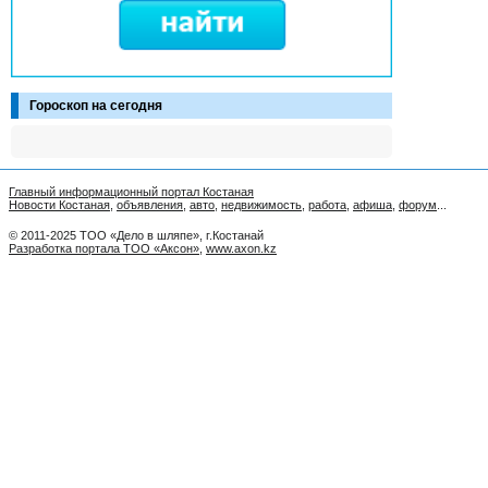
Гороскоп на сегодня
Главный информационный портал Костаная
Новости Костаная
,
объявления
,
авто
,
недвижимость
,
работа
,
афиша
,
форум
...
© 2011-2025 ТОО «Дело в шляпе», г.Костанай
Разработка портала ТОО «Аксон»
,
www.axon.kz