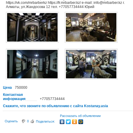
https://vk.com/mrbarberkz https://fr.mrbarber.kz/ e-mail: info@mrbarber.kz г.
Алматы, ул.Жандосова 12 тел. +77057734444 Юрий
Цена
750000
Контактная
информация
+77057734444
Скажите, что звоните по объявлению с сайта Kostanay.asia
Рассказать об объявлении
Оценить
0
Поделиться: