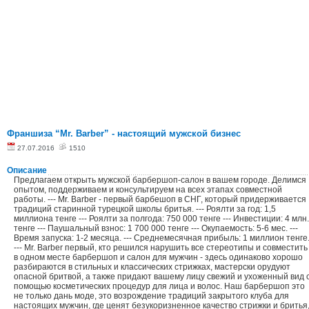
Франшиза “Mr. Barber” - настоящий мужской бизнес
27.07.2016
1510
Описание
Предлагаем открыть мужской барбершоп-салон в вашем городе. Делимся
опытом, поддерживаем и консультируем на всех этапах совместной
работы. --- Mr. Barber - первый барбешоп в СНГ, который придерживается
традиций старинной турецкой школы бритья. --- Роялти за год: 1,5
миллиона тенге --- Роялти за полгода: 750 000 тенге --- Инвестиции: 4 млн.
тенге --- Паушальный взнос: 1 700 000 тенге --- Окупаемость: 5-6 мес. ---
Время запуска: 1-2 месяца. --- Среднемесячная прибыль: 1 миллион тенге
--- Mr. Barber первый, кто решился нарушить все стереотипы и совместить
в одном месте барбершоп и салон для мужчин - здесь одинаково хорошо
разбираются в стильных и классических стрижках, мастерски орудуют
опасной бритвой, а также придают вашему лицу свежий и ухоженный вид 
помощью косметических процедур для лица и волос. Наш барбершоп это
не только дань моде, это возрождение традиций закрытого клуба для
настоящих мужчин, где ценят безукоризненное качество стрижки и бритья