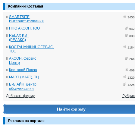
Компании Костаная
SMARTSITE,
3450
Интернет-компания
НПО АКСОН, ТОО
542
RELAX KST
833
(РЕЛАКС)
КОСТАНАЙШИНСЕРВИС,
1184
ТОО
АКСОН, Сервис
266
Центр
Костанай Плаза
409
MART (МАРТ), ТЦ
1320
БИЛАЙН, центр
1225
обслуживания
Добавить фирму
Рубрик
Найти фирму
Реклама на портале