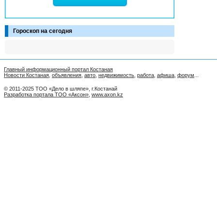
Гороскоп на сегодня
Главный информационный портал Костаная
Новости Костаная
,
объявления
,
авто
,
недвижимость
,
работа
,
афиша
,
форум
...
© 2011-2025 ТОО «Дело в шляпе», г.Костанай
Разработка портала ТОО «Аксон»
,
www.axon.kz