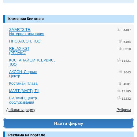
Компании Костаная
SMARTSITE,
34487
Интернет-компания
НПО АКСОН, ТОО
5404
RELAX KST
8319
(РЕЛАКС)
КОСТАНАЙШИНСЕРВИС,
11821
ТОО
АКСОН, Сервис
2643
Центр
Костанай Плаза
4081
MART (МАРТ), ТЦ
13185
БИЛАЙН, центр
12232
обслуживания
Добавить фирму
Рубрики
Найти фирму
Реклама на портале