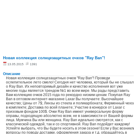
Новая коллекция солнцезащитных очков "Ray Ban"!
13.05.2015
1391
Описание
Новая коллекция солнцезащитных очков "Ray Ban"! Проведи
ослепительное лето смело! Сегодня нет человека, который бы не слышал
о Ray Ban. Их неповторимый дизайн и качество исполнения вот уже
многие годы является трендом №1 во всем мире. Мы рады представить
Вам коллекцию очков 2015 года по рекордно низким ценам. Покупая Ray
Ban в оптовом интернет-магазине Laxar Вы получаете: Высочайшее
качество; Цены от 7$; Линзы из стекла и поликарбоната; Фирменный чехо
в комплекте; Доставка по всей планете; Участие в конкурсе от Laxar с
призовым фондом 100$. Очки Ray Ban имеют универсальную форму
оправы, подходящую абсолютно всем, не в зависимости от Вашей формы
лица. Мужчина Вы или женщина. Ray Ban идеально смотрятся, как с
классической одеждой, так и со спортивной. Ray Ban подойдет каждому!
Успейте выбрать, что Вы будете носить в этом сезоне! Если у Вас возникл
вопросы по поводу доставки, оформления заказа и т.д. обращайтесь в