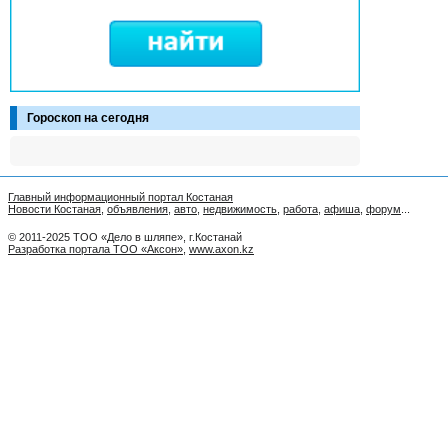
Гороскоп на сегодня
Главный информационный портал Костаная
Новости Костаная
,
объявления
,
авто
,
недвижимость
,
работа
,
афиша
,
форум
...
© 2011-2025 ТОО «Дело в шляпе», г.Костанай
Разработка портала ТОО «Аксон»
,
www.axon.kz