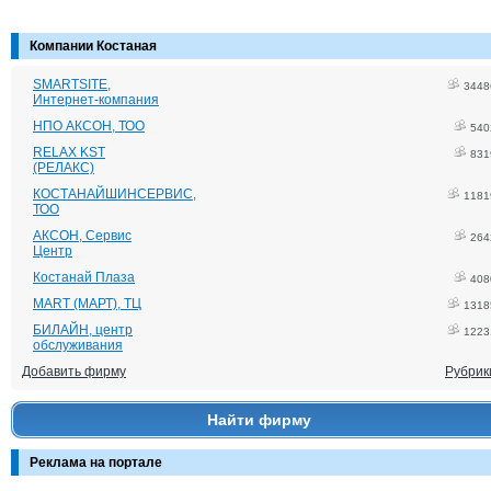
Компании Костаная
SMARTSITE,
3448
Интернет-компания
НПО АКСОН, ТОО
540
RELAX KST
831
(РЕЛАКС)
КОСТАНАЙШИНСЕРВИС,
1181
ТОО
АКСОН, Сервис
264
Центр
Костанай Плаза
408
MART (МАРТ), ТЦ
1318
БИЛАЙН, центр
1223
обслуживания
Добавить фирму
Рубрик
Найти фирму
Реклама на портале