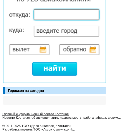
Гороскоп на сегодня
Главный информационный портал Костаная
Новости Костаная
,
объявления
,
авто
,
недвижимость
,
работа
,
афиша
,
форум
...
© 2011-2025 ТОО «Дело в шляпе», г.Костанай
Разработка портала ТОО «Аксон»
,
www.axon.kz