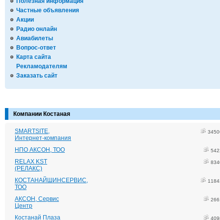
Полезная информация
Частные объявления
Акции
Радио онлайн
Авиабилеты
Вопрос-ответ
Карта сайта
Рекламодателям
Заказать сайт
Компании Костаная
SMARTSITE,
3450
Интернет-компания
НПО АКСОН, ТОО
542
RELAX KST
834
(РЕЛАКС)
КОСТАНАЙШИНСЕРВИС,
1184
ТОО
АКСОН, Сервис
266
Центр
Костанай Плаза
409