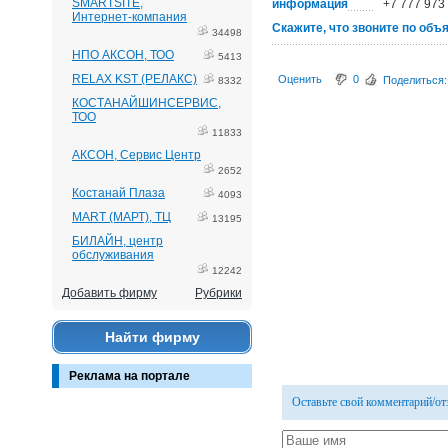
SMARTSITE,
информация
+7 777 973
Интернет-компания
Скажите, что звоните по объ
34498
НПО АКСОН, ТОО
5413
RELAX KST (РЕЛАКС)
Оценить
0
Поделиться:
8332
КОСТАНАЙШИНСЕРВИС,
ТОО
11833
АКСОН, Сервис Центр
2652
Костанай Плаза
4093
MART (МАРТ), ТЦ
13195
БИЛАЙН, центр
обслуживания
12242
Добавить фирму
Рубрики
Найти фирму
Реклама на портале
Оставьте свой комментарий/о