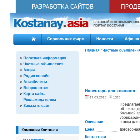
ГЛАВНЫЙ ИНФОРМАЦИОНН
ПОРТАЛ КОСТАНАЯ
Справочник фирм
Новости
Афиша
Главная
/
Частные объявлени
Полезная информация
Частные объявления
Акции
Радио онлайн
Авиабилеты
Вопрос-ответ
Инвентарь для клининга
Карта сайта
17.03.2016
1326
Рекламодателям
Предлагае
Заказать сайт
объектов,п
большой а
уборки,одн
Описание
сгонки для
Цена
договорна
Компании Костаная
Контактная