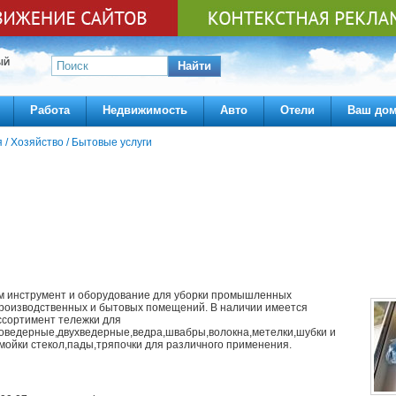
ЫЙ
Найти
Работа
Недвижимость
Авто
Отели
Ваш до
я
/
Хозяйство
/
Бытовые услуги
м инструмент и оборудование для уборки промышленных
роизводственных и бытовых помещений. В наличии имеется
ссортимент тележки для
оведерные,двухведерные,ведра,швабры,волокна,метелки,шубки и
 мойки стекол,пады,тряпочки для различного применения.
я