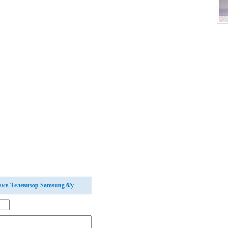
тзыв
Телевизор Samsung б/у