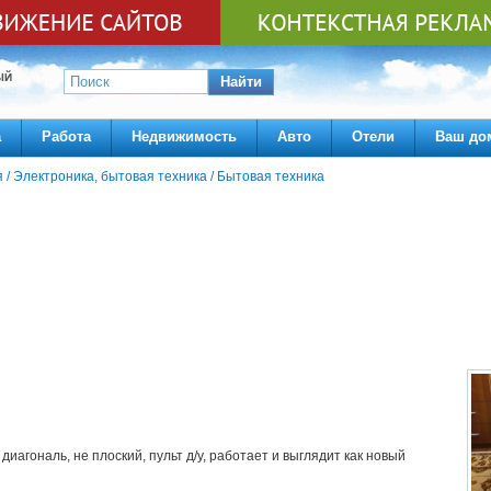
ЫЙ
Найти
а
Работа
Недвижимость
Авто
Отели
Ваш до
я
/
Электроника, бытовая техника
/
Бытовая техника
 диагональ, не плоский, пульт д/у, работает и выглядит как новый