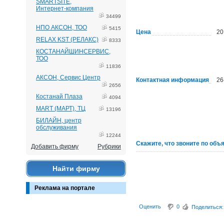
SMARTSITE,
Интернет-компания
34499
НПО АКСОН, ТОО
5415
Цена
20
RELAX KST (РЕЛАКС)
8333
КОСТАНАЙШИНСЕРВИС,
ТОО
11836
АКСОН, Сервис Центр
Контактная информация
26
2656
Костанай Плаза
4094
MART (МАРТ), ТЦ
13196
БИЛАЙН, центр
обслуживания
12244
Скажите, что звоните по объ
Добавить фирму
Рубрики
Найти фирму
Реклама на портале
Оценить
0
Поделиться: