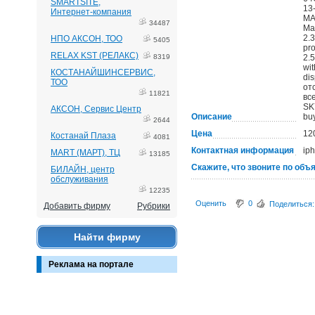
SMARTSITE,
13
Интернет-компания
MA
34487
Ma
2.
НПО АКСОН, ТОО
5405
pro
RELAX KST (РЕЛАКС)
8319
2.
wit
КОСТАНАЙШИНСЕРВИС,
di
ТОО
от
11821
вс
SK
АКСОН, Сервис Центр
Описание
bu
2644
Цена
12
Костанай Плаза
4081
Контактная информация
ip
MART (МАРТ), ТЦ
13185
Скажите, что звоните по объ
БИЛАЙН, центр
обслуживания
12235
Оценить
0
Поделиться:
Добавить фирму
Рубрики
Найти фирму
Реклама на портале