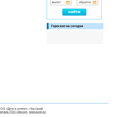
Гороскоп на сегодня
ТОО «Дело в шляпе», г.Костанай
ортала ТОО «Аксон»
,
www.axon.kz