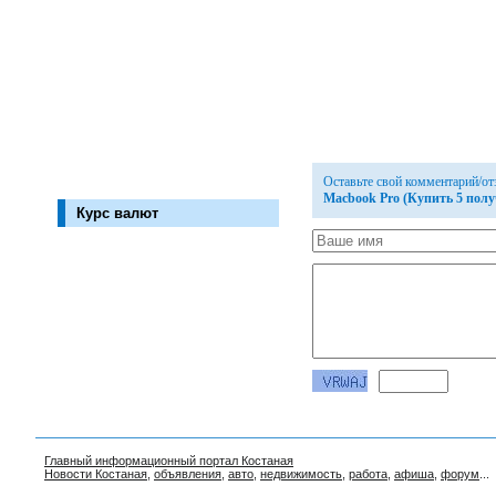
Оставьте свой комментарий/о
Macbook Pro (Купить 5 полу
Курс валют
Главный информационный портал Костаная
Новости Костаная
,
объявления
,
авто
,
недвижимость
,
работа
,
афиша
,
форум
...