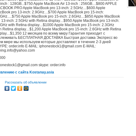
-inch : 128GB...$750 Apple MacBook Air 13-inch : 256GB....$800 APPLE
CBOOK PRO Apple MacBook pro 13-inch: 2.5GHz....$600 Apple
cBook pro 13-inch: 2.9GHz....$700 Apple MacBook pro 15-inch:
3GHz.....$750 Apple MacBook pro 15-inch: 2.6GHz....$850 Apple MacBook
 13-inch: 2.5GHz with Retina display....$950 Apple MacBook pro 13-inch:
5GHz with Retina display....$1000 Apple MacBook pro 15-inch: 2.3GHz
h Retina display....$1,200 Apple MacBook pro 15-inch: 2.6GHz with Retina
splay....$1,350 12 месяцев по всему миру Гарантия приходит с
слеживать БЕСПЛАТНАЯ ДОСТАВКА Быстрая доставка Экспресс во
ем мире мы используем которые доставляют в течение 2-3 дней
YPE: order.info E-MAIL: iphonestock1@gmail.com E-MAIL:
ying.info@yahoo.com
000
honestock1@gmail.com skype: order.info
явлению с сайта Kostanay.asia
Рассказать об объявлении