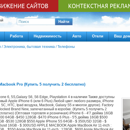
ЫЙ
Найти
Работа
Недвижимость
Авто
Отели
Ваш до
я
/
Электроника, бытовая техника
/
Телефоны
 Macbook Pro (Купить 5 получить 2 бесплатно)
hone 6, 5S,Galaxy S6, S6 Edge, Playstation 4 в наличии Также доступны
овый Apple iPhone 6 (или 6 Plus) Любой цвет любого размера, iPhone
, 5C, HTC, Ipad воздуха, Macbook, Galaxy S5 и многое другое). Factory
locked Brand New, запечатанный в коробке. (Купить 5 получить 2
сплатно) (Оптовая торговля и розничная) iPhone 6 - 4'7 дюйма 16GB
400 64GB -$450 128GB -$470 iPhone 6 Plus - 5'5 дюйма 16GB $500
GB -$530 128GB $550 Apple IPhone 5S 64GB - $ 350USD 32GB - $
0usd 16GB - $ 300USD APPLE MACBOOK Apple MacBook Air 11-inch :
GB....$550 Apple MacBook Air 11-inch : 128GB...$600 Apple MacBook Air