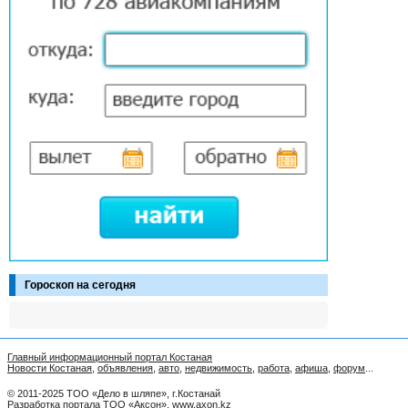
Гороскоп на сегодня
Главный информационный портал Костаная
Новости Костаная
,
объявления
,
авто
,
недвижимость
,
работа
,
афиша
,
форум
...
© 2011-2025 ТОО «Дело в шляпе», г.Костанай
Разработка портала ТОО «Аксон»
,
www.axon.kz