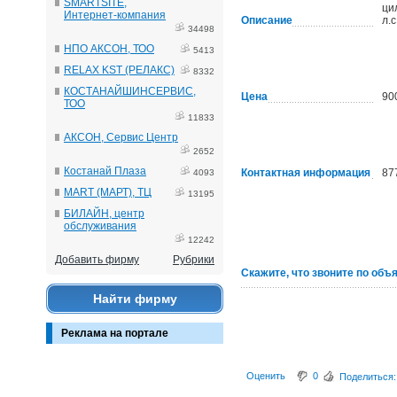
SMARTSITE,
ци
Интернет-компания
Описание
л.
34498
НПО АКСОН, ТОО
5413
RELAX KST (РЕЛАКС)
8332
КОСТАНАЙШИНСЕРВИС,
Цена
90
ТОО
11833
АКСОН, Сервис Центр
2652
Костанай Плаза
Контактная информация
87
4093
MART (МАРТ), ТЦ
13195
БИЛАЙН, центр
обслуживания
12242
Добавить фирму
Рубрики
Скажите, что звоните по объ
Найти фирму
Реклама на портале
Оценить
0
Поделиться: