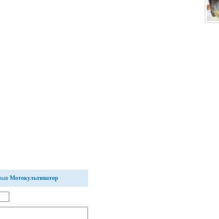
тзыв
Мотокультиватор