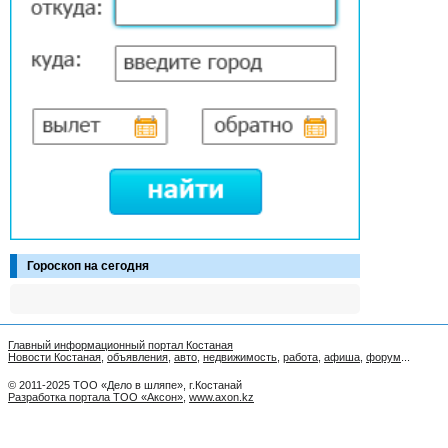
Гороскоп на сегодня
Главный информационный портал Костаная
Новости Костаная
,
объявления
,
авто
,
недвижимость
,
работа
,
афиша
,
форум
...
© 2011-2025 ТОО «Дело в шляпе», г.Костанай
Разработка портала ТОО «Аксон»
,
www.axon.kz