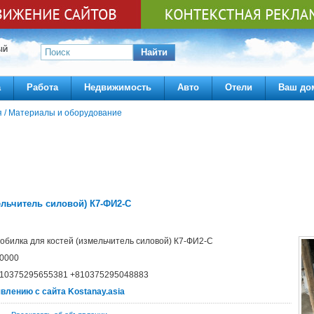
ЫЙ
Найти
а
Работа
Недвижимость
Авто
Отели
Ваш до
я
/
Материалы и оборудование
ельчитель силовой) К7-ФИ2-С
обилка для костей (измельчитель силовой) К7-ФИ2-С
0000
10375295655381 +810375295048883
явлению с сайта Kostanay.asia