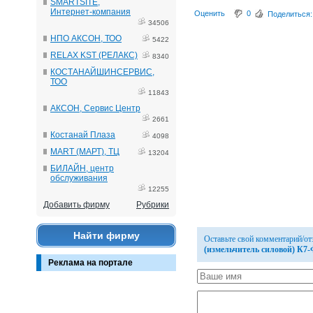
SMARTSITE,
Интернет-компания
Оценить
0
Поделиться:
34506
НПО АКСОН, ТОО
5422
RELAX KST (РЕЛАКС)
8340
КОСТАНАЙШИНСЕРВИС,
ТОО
11843
АКСОН, Сервис Центр
2661
Костанай Плаза
4098
MART (МАРТ), ТЦ
13204
БИЛАЙН, центр
обслуживания
12255
Добавить фирму
Рубрики
Найти фирму
Оставьте свой комментарий/о
(измельчитель силовой) К7
Реклама на портале