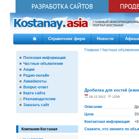
ГЛАВНЫЙ ИНФОРМАЦИОНН
ПОРТАЛ КОСТАНАЯ
Справочник фирм
Новости
Афиш
Главная
/
Частные объявлени
Полезная информация
Частные объявления
Акции
Радио онлайн
Авиабилеты
Вопрос-ответ
Дробилка для костей (изм
Карта сайта
18.12.2012
1259
Рекламодателям
Заказать сайт
Описание
Др
Цена
35
Контактная информация
+8
Компании Костаная
Скажите, что звоните по объ