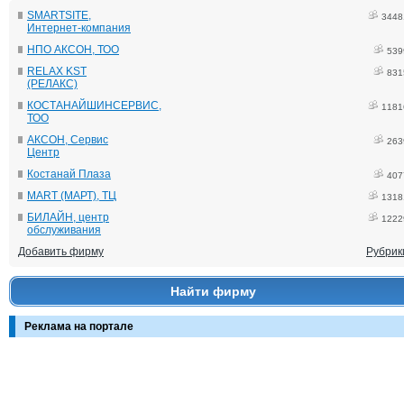
SMARTSITE,
3448
Интернет-компания
НПО АКСОН, ТОО
539
RELAX KST
831
(РЕЛАКС)
КОСТАНАЙШИНСЕРВИС,
1181
ТОО
АКСОН, Сервис
263
Центр
Костанай Плаза
407
MART (МАРТ), ТЦ
1318
БИЛАЙН, центр
1222
обслуживания
Добавить фирму
Рубрик
Найти фирму
Реклама на портале