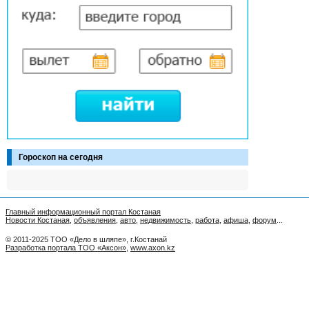
Гороскоп на сегодня
Главный информационный портал Костаная
Новости Костаная
,
объявления
,
авто
,
недвижимость
,
работа
,
афиша
,
форум
...
© 2011-2025 ТОО «Дело в шляпе», г.Костанай
Разработка портала ТОО «Аксон»
,
www.axon.kz