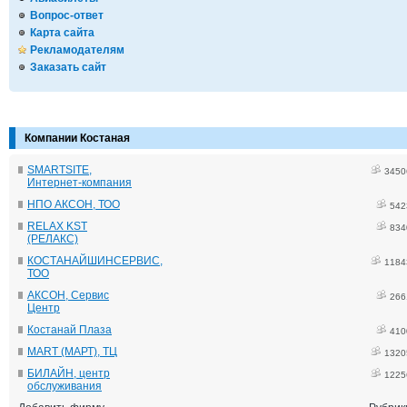
Вопрос-ответ
Карта сайта
Рекламодателям
Заказать сайт
Компании Костаная
SMARTSITE,
3450
Интернет-компания
НПО АКСОН, ТОО
542
RELAX KST
834
(РЕЛАКС)
КОСТАНАЙШИНСЕРВИС,
1184
ТОО
АКСОН, Сервис
266
Центр
Костанай Плаза
410
MART (МАРТ), ТЦ
1320
БИЛАЙН, центр
1225
обслуживания