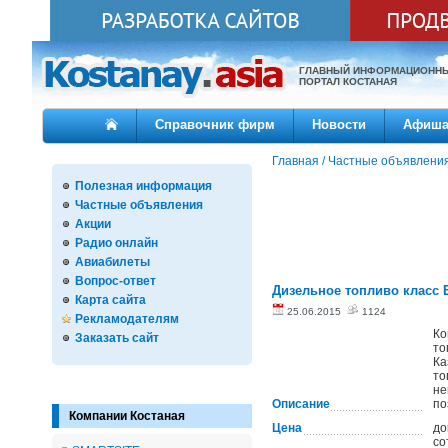
ГЛАВНЫЙ ИНФОРМАЦИОНН
ПОРТАЛ КОСТАНАЯ
Справочник фирм
Новости
Афиш
Главная
/
Частные объявлени
Полезная информация
Частные объявления
Акции
Радио онлайн
Авиабилеты
Вопрос-ответ
Дизельное топливо класс 
Карта сайта
25.06.2015
1124
Рекламодателям
Ко
Заказать сайт
то
Ка
то
не
Описание
по
Компании Костаная
Цена
до
со