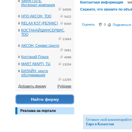
SMARTSITE,
Контактная информация
ww
Интернет-компания
Скажите, что звоните по объ
34506
НПО АКСОН, ТОО
5422
RELAX KST (РЕЛАКС)
8340
Оценить
0
Поделиться:
КОСТАНАЙШИНСЕРВИС,
ТОО
11843
АКСОН, Сервис Центр
2661
Костанай Плаза
4098
MART (МАРТ), ТЦ
13204
БИЛАЙН, центр
обслуживания
12255
Добавить фирму
Рубрики
Найти фирму
Реклама на портале
Оставьте свой комментарий/о
Евро в Казахстан