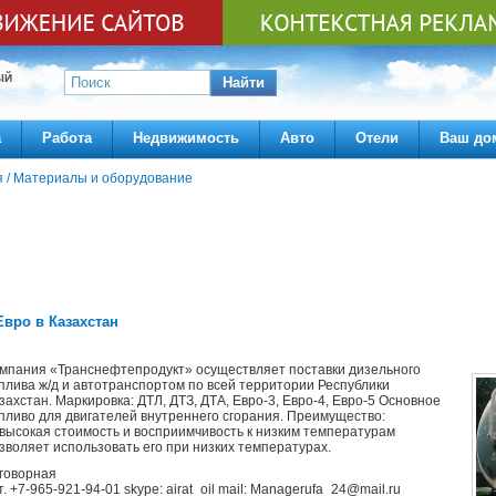
ЫЙ
Найти
а
Работа
Недвижимость
Авто
Отели
Ваш до
я
/
Материалы и оборудование
Евро в Казахстан
мпания «Транснефтепродукт» осуществляет поставки дизельного
плива ж/д и автотранспортом по всей территории Республики
захстан. Маркировка: ДТЛ, ДТЗ, ДТА, Евро-3, Евро-4, Евро-5 Основное
пливо для двигателей внутреннего сгорания. Преимущество:
высокая стоимость и восприимчивость к низким температурам
зволяет использовать его при низких температурах.
говорная
т. +7-965-921-94-01 skype: airat_oil mail: Managerufa_24@mail.ru