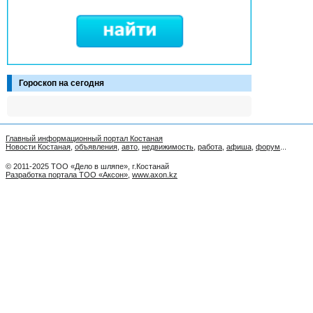
Гороскоп на сегодня
Главный информационный портал Костаная
Новости Костаная
,
объявления
,
авто
,
недвижимость
,
работа
,
афиша
,
форум
...
© 2011-2025 ТОО «Дело в шляпе», г.Костанай
Разработка портала ТОО «Аксон»
,
www.axon.kz