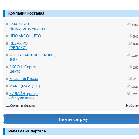
Компании Костаная
SMARTSITE,
3450
Интернет-компания
НПО АКСОН, ТОО
542
RELAX KST
834
(РЕЛАКС)
КОСТАНАЙШИНСЕРВИС,
1184
ТОО
АКСОН, Сервис
266
Центр
Костанай Плаза
410
MART (МАРТ), ТЦ
1320
БИЛАЙН, центр
1225
обслуживания
Добавить фирму
Рубрик
Найти фирму
Реклама на портале