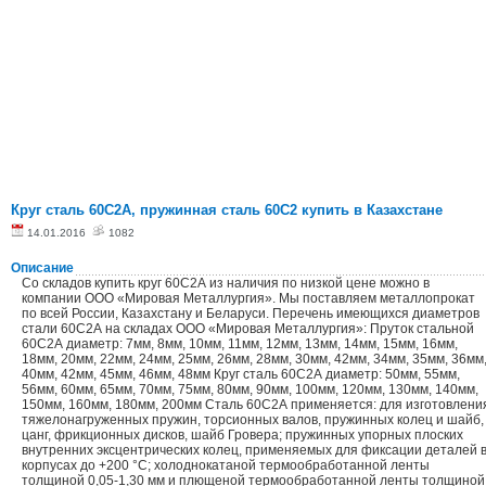
Круг сталь 60С2А, пружинная сталь 60С2 купить в Казахстане
14.01.2016
1082
Описание
Со складов купить круг 60С2А из наличия по низкой цене можно в
компании ООО «Мировая Металлургия». Мы поставляем металлопрокат
по всей России, Казахстану и Беларуси. Перечень имеющихся диаметров
стали 60С2А на складах ООО «Мировая Металлургия»: Пруток стальной
60С2А диаметр: 7мм, 8мм, 10мм, 11мм, 12мм, 13мм, 14мм, 15мм, 16мм,
18мм, 20мм, 22мм, 24мм, 25мм, 26мм, 28мм, 30мм, 42мм, 34мм, 35мм, 36мм
40мм, 42мм, 45мм, 46мм, 48мм Круг сталь 60С2А диаметр: 50мм, 55мм,
56мм, 60мм, 65мм, 70мм, 75мм, 80мм, 90мм, 100мм, 120мм, 130мм, 140мм,
150мм, 160мм, 180мм, 200мм Сталь 60С2А применяется: для изготовлени
тяжелонагруженных пружин, торсионных валов, пружинных колец и шайб,
цанг, фрикционных дисков, шайб Гровера; пружинных упорных плоских
внутренних эксцентрических колец, применяемых для фиксации деталей 
корпусах до +200 °С; холоднокатаной термообработанной ленты
толщиной 0,05-1,30 мм и плющеной термообработанной ленты толщиной