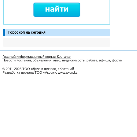
Гороскоп на сегодня
Главный информационный портал Костаная
Новости Костаная
,
объявления
,
авто
,
недвижимость
,
работа
,
афиша
,
форум
...
© 2011-2025 ТОО «Дело в шляпе», г.Костанай
Разработка портала ТОО «Аксон»
,
www.axon.kz