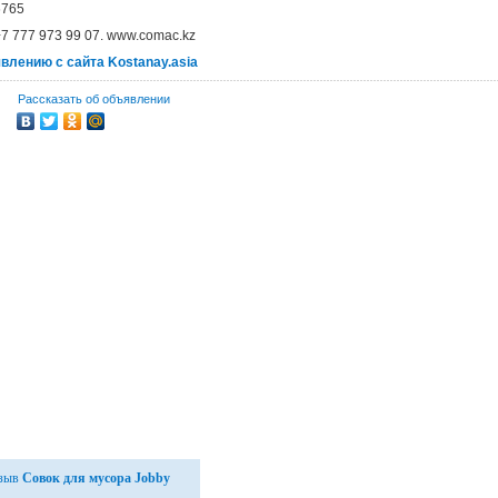
6765
+7 777 973 99 07. www.comac.kz
явлению с сайта Kostanay.asia
Рассказать об объявлении
тзыв
Совок для мусора Jobby