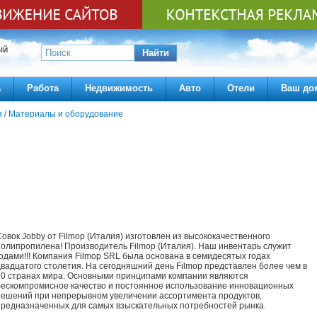
ЫЙ
Найти
а
Работа
Недвижимость
Авто
Отели
Ваш до
я
/
Материалы и оборудование
Cовок Jobby от Filmop (Италия) изготовлен из высококачественного
полипропилена! Производитель Filmop (Италия). Наш инвентарь служит
годами!!! Компания Filmop SRL была основана в семидесятых годах
двадцатого столетия. На сегодняшний день Filmop представлен более чем в
80 странах мира. Основными принципами компании являются
бескомпромисное качество и постоянное использование инновационных
решений при непрерывном увеличении ассортимента продуктов,
предназначенных для самых взыскательных потребностей рынка.