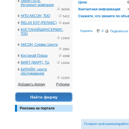
SMARTSITE,
Цена
Интернет-компания
Контактная информация
34506
НПО АКСОН, ТОО
Скажите, что звоните по объ
5422
RELAX KST (РЕЛАКС)
8340
КОСТАНАЙШИНСЕРВИС,
Оценить
0
Поделиться:
ТОО
11843
АКСОН, Сервис Центр
2661
Костанай Плаза
4098
MART (МАРТ), ТЦ
13204
БИЛАЙН, центр
обслуживания
12255
Добавить фирму
Рубрики
Найти фирму
Реклама на портале
Оставьте свой комментарий/о