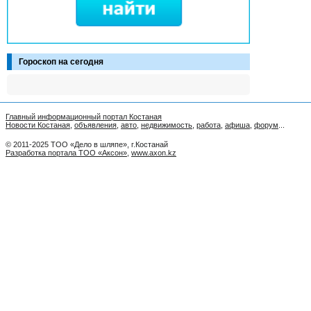
Гороскоп на сегодня
Главный информационный портал Костаная
Новости Костаная
,
объявления
,
авто
,
недвижимость
,
работа
,
афиша
,
форум
...
© 2011-2025 ТОО «Дело в шляпе», г.Костанай
Разработка портала ТОО «Аксон»
,
www.axon.kz