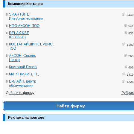
Компании Костаная
SMARTSITE,
3449
Интернет-компания
НПО АКСОН, ТОО
541
RELAX KST
833
(РЕЛАКС)
КОСТАНАЙШИНСЕРВИС,
1183
ТОО
АКСОН, Сервис
265
Центр
Костанай Плаза
409
MART (МАРТ), ТЦ
1319
БИЛАЙН, центр
1224
обслуживания
Добавить фирму
Рубрик
Найти фирму
Реклама на портале