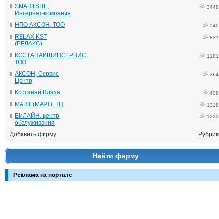
SMARTSITE,
3448
Интернет-компания
НПО АКСОН, ТОО
540
RELAX KST
831
(РЕЛАКС)
КОСТАНАЙШИНСЕРВИС,
1181
ТОО
АКСОН, Сервис
264
Центр
Костанай Плаза
408
MART (МАРТ), ТЦ
1318
БИЛАЙН, центр
1223
обслуживания
Добавить фирму
Рубрик
Найти фирму
Реклама на портале