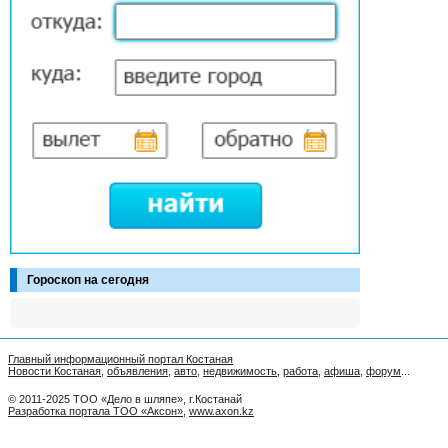
Гороскоп на сегодня
Главный информационный портал Костаная
Новости Костаная
,
объявления
,
авто
,
недвижимость
,
работа
,
афиша
,
форум
...
© 2011-2025 ТОО «Дело в шляпе», г.Костанай
Разработка портала ТОО «Аксон»
,
www.axon.kz