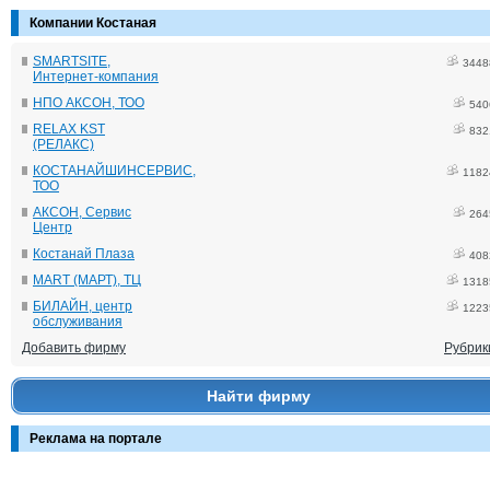
Компании Костаная
SMARTSITE,
3448
Интернет-компания
НПО АКСОН, ТОО
540
RELAX KST
832
(РЕЛАКС)
КОСТАНАЙШИНСЕРВИС,
1182
ТОО
АКСОН, Сервис
264
Центр
Костанай Плаза
408
MART (МАРТ), ТЦ
1318
БИЛАЙН, центр
1223
обслуживания
Добавить фирму
Рубрик
Найти фирму
Реклама на портале