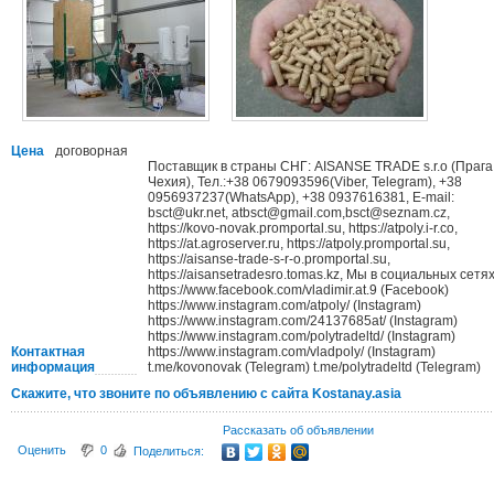
Цена
договорная
Поставщик в страны СНГ: AISANSE TRADE s.r.o (Прага
Чехия), Тел.:+38 0679093596(Viber, Telegram), +38
0956937237(WhatsApp), +38 0937616381, E-mail:
bsct@ukr.net, atbsct@gmail.com,bsct@seznam.cz,
https://kovo-novak.promportal.su, https://atpoly.i-r.co,
https://at.agroserver.ru, https://atpoly.promportal.su,
https://aisanse-trade-s-r-o.promportal.su,
https://aisansetradesro.tomas.kz, Мы в социальных сетях
https://www.facebook.com/vladimir.at.9 (Facebook)
https://www.instagram.com/atpoly/ (Instagram)
https://www.instagram.com/24137685at/ (Instagram)
https://www.instagram.com/polytradeltd/ (Instagram)
Контактная
https://www.instagram.com/vladpoly/ (Instagram)
информация
t.me/kovonovak (Telegram) t.me/polytradeltd (Telegram)
Скажите, что звоните по объявлению с сайта Kostanay.asia
Рассказать об объявлении
Оценить
0
Поделиться: