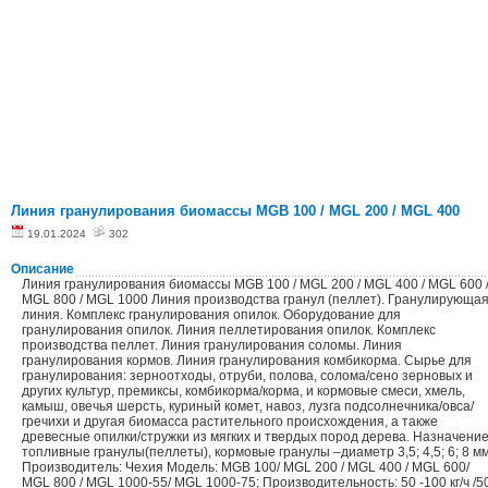
Линия гранулирования биомассы MGB 100 / MGL 200 / MGL 400
19.01.2024
302
Описание
Линия гранулирования биомассы MGB 100 / MGL 200 / MGL 400 / MGL 600 
MGL 800 / MGL 1000 Линия производства гранул (пеллет). Гранулирующа
линия. Комплекс гранулирования опилок. Оборудование для
гранулирования опилок. Линия пеллетирования опилок. Комплекс
производства пеллет. Линия гранулирования соломы. Линия
гранулирования кормов. Линия гранулирования комбикорма. Сырье для
гранулирования: зерноотходы, отруби, полова, солома/сено зерновых и
других культур, премиксы, комбикорма/корма, и кормовые смеси, хмель,
камыш, овечья шерсть, куриный комет, навоз, лузга подсолнечника/овса/
гречихи и другая биомасса растительного происхождения, а также
древесные опилки/стружки из мягких и твердых пород дерева. Назначение
топливные гранулы(пеллеты), кормовые гранулы –диаметр 3,5; 4,5; 6; 8 мм
Производитель: Чехия Модель: MGB 100/ MGL 200 / MGL 400 / MGL 600/
MGL 800 / MGL 1000-55/ MGL 1000-75; Производительность: 50 -100 кг/ч /5