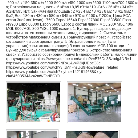
-200 кг/ч / 150-350 кг/ч / 200-500 кг/ч /450-1000 кг/ч / 600-1100 кг/ч/700-1800 кг
ч; Потребляемая мощность : 6 кВт/ч / 8,85 кВт/ч / 19 кВт/ч / 26 кВт / 34 кВт
/62кВт/95 кВт; Занимаемая площадь : 2 м2 / 4 м2 / 8 м2 / 8 м2 / 8 м2/ 9м2 /
9м2; Вес: 180 кг / 430 кг / 580 кг / 845 кг / 970 кг /1100 кг/1200кг; Цена FCA
склад Зноймо(Чехия) : 7500 Евро/ 16640 Евро/ 27800 Евро/ 33500 Евро
/49900 Евро 60800 Евро/76600 Евро; В состав линий MGL 200/ MGL 400/
MGL 600 /MGL 800 /MGL 1000 входит: 1. Бункер для сырья с подающим
шнеком и патентованным механизмом дозирования 2. Смеситель с
устройством увлажнения смеси 3. Гранулирующий пресс 4. Устройство
охлаждения и сортировки гранул 5. Эл.распределитель (Пульт
управления) + вытяжка(аспирация) В состав линии MGB 100 входит: 1.
Бункер для сырья с гранулирующим прессом 2. Устройство увлажнения
смеси 3. Устройство сортировки гранул Видеоролики работы малой линии
гранулирования: https://www.youtube.com/watch?v=B76Ds3Szbdg&NR=1
https://www.youtube.com/watch?NR=1&v=P3kjUDocG3c
https://www.youtube.com/watch?v=JMnFnsUG9Ho&feature=related
https://www.youtube.com/watch?x-yt-ts=1421914688&x-yt-
cl=84503534&v=2mWFarIBGY0