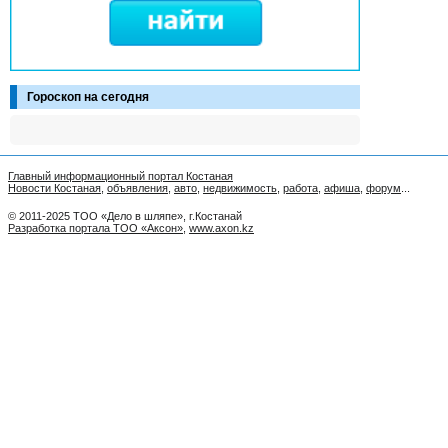
Гороскоп на сегодня
Главный информационный портал Костаная
Новости Костаная
,
объявления
,
авто
,
недвижимость
,
работа
,
афиша
,
форум
...
© 2011-2025 ТОО «Дело в шляпе», г.Костанай
Разработка портала ТОО «Аксон»
,
www.axon.kz