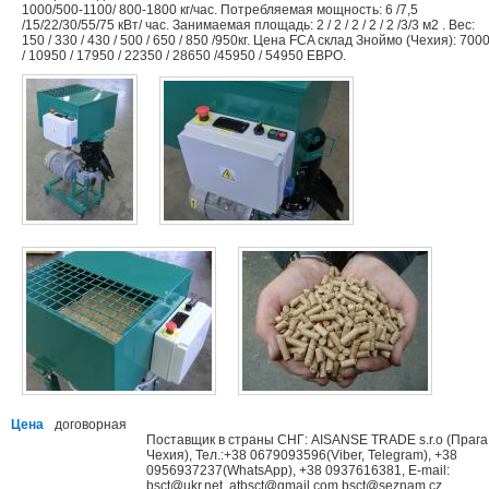
1000/500-1100/ 800-1800 кг/час. Потребляемая мощность: 6 /7,5
/15/22/30/55/75 кВт/ час. Занимаемая площадь: 2 / 2 / 2 / 2 / 2 /3/3 м2 . Вес:
150 / 330 / 430 / 500 / 650 / 850 /950кг. Цена FCA склад Зноймо (Чехия): 700
/ 10950 / 17950 / 22350 / 28650 /45950 / 54950 ЕВРО.
Цена
договорная
Поставщик в страны СНГ: AISANSE TRADE s.r.o (Прага
Чехия), Тел.:+38 0679093596(Viber, Telegram), +38
0956937237(WhatsApp), +38 0937616381, E-mail:
bsct@ukr.net, atbsct@gmail.com,bsct@seznam.cz,