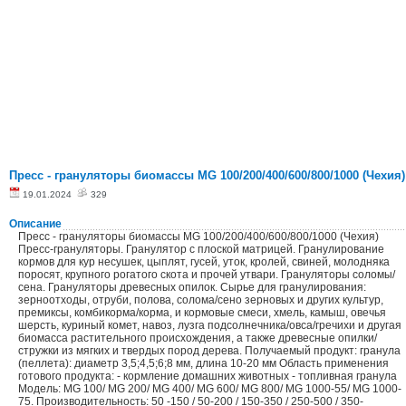
Пресс - грануляторы биомассы MG 100/200/400/600/800/1000 (Чехия)
19.01.2024
329
Описание
Пресс - грануляторы биомассы MG 100/200/400/600/800/1000 (Чехия)
Пресс-грануляторы. Гранулятор с плоской матрицей. Гранулирование
кормов для кур несушек, цыплят, гусей, уток, кролей, свиней, молодняка
поросят, крупного рогатого скота и прочей утвари. Грануляторы соломы/
сена. Грануляторы древесных опилок. Сырье для гранулирования:
зерноотходы, отруби, полова, солома/сено зерновых и других культур,
премиксы, комбикорма/корма, и кормовые смеси, хмель, камыш, овечья
шерсть, куриный комет, навоз, лузга подсолнечника/овса/гречихи и другая
биомасса растительного происхождения, а также древесные опилки/
стружки из мягких и твердых пород дерева. Получаемый продукт: гранула
(пеллета): диаметр 3,5;4,5;6;8 мм, длина 10-20 мм Область применения
готового продукта: - кормление домашних животных - топливная гранула
Модель: MG 100/ MG 200/ MG 400/ MG 600/ MG 800/ MG 1000-55/ MG 1000-
75. Производительность: 50 -150 / 50-200 / 150-350 / 250-500 / 350-