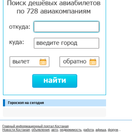
Гороскоп на сегодня
Главный информационный портал Костаная
Новости Костаная
,
объявления
,
авто
,
недвижимость
,
работа
,
афиша
,
форум
...