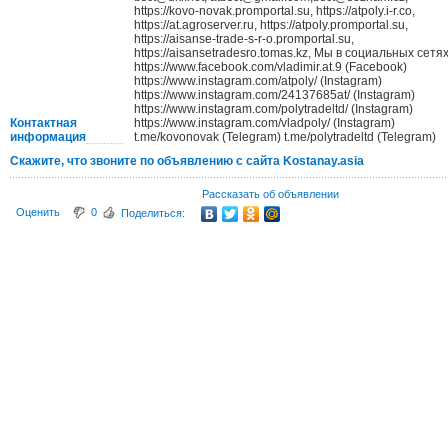
https://kovo-novak.promportal.su, https://atpoly.i-r.co,
https://at.agroserver.ru, https://atpoly.promportal.su,
https://aisanse-trade-s-r-o.promportal.su,
https://aisansetradesro.tomas.kz, Мы в социальных сетях
https://www.facebook.com/vladimir.at.9 (Facebook)
https://www.instagram.com/atpoly/ (Instagram)
https://www.instagram.com/24137685at/ (Instagram)
https://www.instagram.com/polytradeltd/ (Instagram)
Контактная
https://www.instagram.com/vladpoly/ (Instagram)
информация
t.me/kovonovak (Telegram) t.me/polytradeltd (Telegram)
Скажите, что звоните по объявлению с сайта Kostanay.asia
Рассказать об объявлении
Оценить
0
Поделиться: