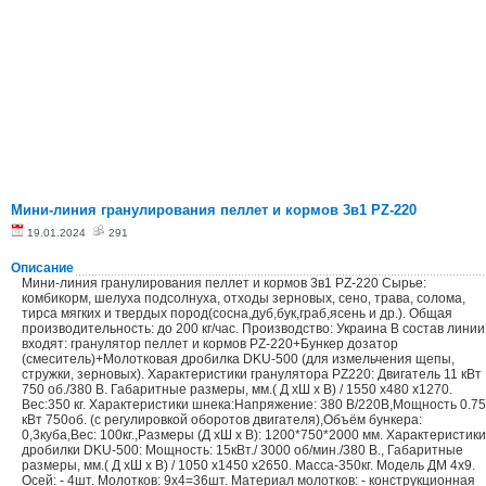
Мини-линия гранулирования пеллет и кормов 3в1 PZ-220
19.01.2024
291
Описание
Мини-линия гранулирования пеллет и кормов 3в1 PZ-220 Сырье:
комбикорм, шелуха подсолнуха, отходы зерновых, сено, трава, солома,
тирса мягких и твердых пород(сосна,дуб,бук,граб,ясень и др.). Общая
производительность: до 200 кг/час. Производство: Украина В состав линии
входят: гранулятор пеллет и кормов PZ-220+Бункер дозатор
(смеситель)+Молотковая дробилка DKU-500 (для измельчения щепы,
стружки, зерновых). Характеристики гранулятора PZ220: Двигатель 11 кВт
750 об./380 В. Габаритные размеры, мм.( Д хШ х В) / 1550 х480 х1270.
Вес:350 кг. Характеристики шнека:Напряжение: 380 В/220B,Мощность 0.75
кВт 750об. (с регулировкой оборотов двигателя),Объём бункера:
0,3куба,Вес: 100кг.,Размеры (Д хШ х В): 1200*750*2000 мм. Характеристики
дробилки DKU-500: Мощность: 15кВт./ 3000 об/мин./380 В., Габаритные
размеры, мм.( Д хШ х В) / 1050 х1450 х2650. Масса-350кг. Модель ДМ 4х9.
Осей: - 4шт. Молотков: 9х4=36шт. Материал молотков: - конструкционная