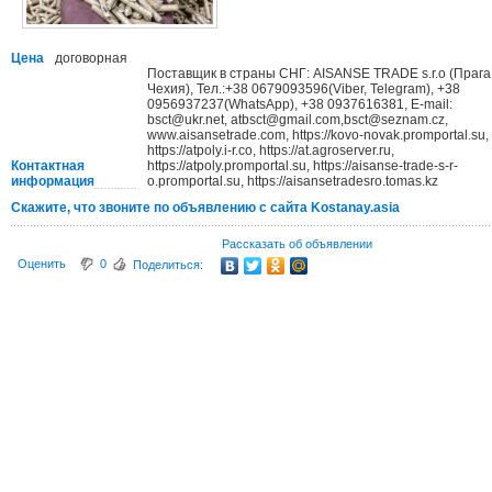
Цена
договорная
Поставщик в страны СНГ: AISANSE TRADE s.r.o (Прага
Чехия), Тел.:+38 0679093596(Viber, Telegram), +38
0956937237(WhatsApp), +38 0937616381, E-mail:
bsct@ukr.net, atbsct@gmail.com,bsct@seznam.cz,
www.aisansetrade.com, https://kovo-novak.promportal.su,
https://atpoly.i-r.co, https://at.agroserver.ru,
Контактная
https://atpoly.promportal.su, https://aisanse-trade-s-r-
информация
o.promportal.su, https://aisansetradesro.tomas.kz
Скажите, что звоните по объявлению с сайта Kostanay.asia
Рассказать об объявлении
Оценить
0
Поделиться: