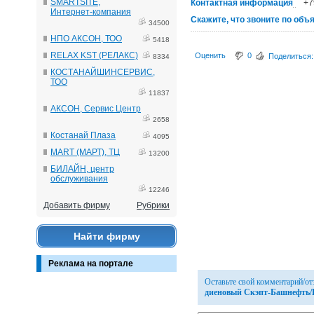
SMARTSITE,
Контактная информация
+7
Интернет-компания
Скажите, что звоните по объ
34500
НПО АКСОН, ТОО
5418
RELAX KST (РЕЛАКС)
Оценить
0
Поделиться:
8334
КОСТАНАЙШИНСЕРВИС,
ТОО
11837
АКСОН, Сервис Центр
2658
Костанай Плаза
4095
MART (МАРТ), ТЦ
13200
БИЛАЙН, центр
обслуживания
12246
Добавить фирму
Рубрики
Найти фирму
Реклама на портале
Оставьте свой комментарий/о
диеновый Скэпт-Башнефть/