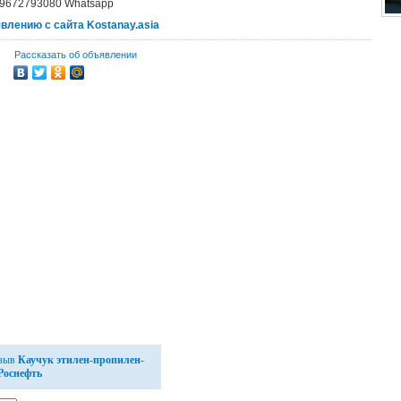
9672793080 Whatsapp
явлению с сайта Kostanay.asia
Рассказать об объявлении
тзыв
Каучук этилен-пропилен-
Роснефть