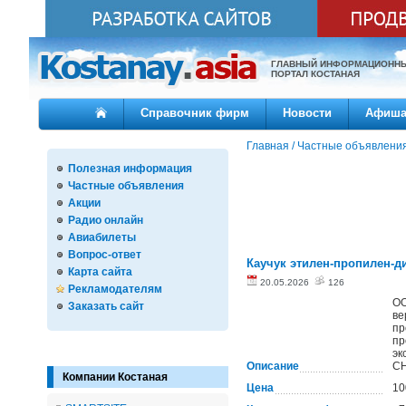
ГЛАВНЫЙ ИНФОРМАЦИОНН
ПОРТАЛ КОСТАНАЯ
Справочник фирм
Новости
Афиш
Главная
/
Частные объявлени
Полезная информация
Частные объявления
Акции
Радио онлайн
Авиабилеты
Вопрос-ответ
Каучук этилен-пропилен-
Карта сайта
20.05.2026
126
Рекламодателям
ОО
Заказать сайт
ве
пр
пр
эк
Описание
СН
Компании Костаная
Цена
10