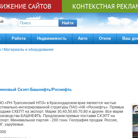
ЫЙ
Найти
а
Работа
Недвижимость
Авто
Отели
Ваш до
я
/
Материалы и оборудование
диеновый Скэпт-Башнефть/Роснефть
О «РН-Туапсинский НПЗ» в Краснодарском крае является частью
ртикально-интегрированной структуры ПАО «НК «Роснефть». Прямые
одажи СКЕПТ на экспорт. Марки 30,40,50,60,70,80 и другие. Все марки
оизводства БАШНЕФТЬ. Предлагаем прямые поставки СКЭПТ на
спорт. Минимальная партия - 200 тонн. География продаж: Россия,
Г, зарубежье.
000