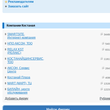
Рекламодателям
Заказать сайт
Компании Костаная
SMARTSITE,
3448
Интернет-компания
НПО АКСОН, ТОО
540
RELAX KST
831
(РЕЛАКС)
КОСТАНАЙШИНСЕРВИС,
1181
ТОО
АКСОН, Сервис
264
Центр
Костанай Плаза
408
MART (МАРТ), ТЦ
1318
БИЛАЙН, центр
1223
обслуживания
Добавить фирму
Рубрик
Найти фирму