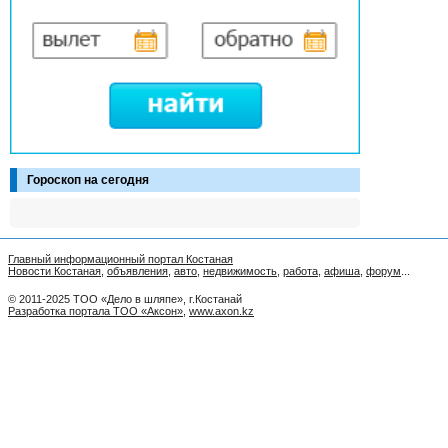
Гороскоп на сегодня
Главный информационный портал Костаная
Новости Костаная
,
объявления
,
авто
,
недвижимость
,
работа
,
афиша
,
форум
...
© 2011-2025 ТОО «Дело в шляпе», г.Костанай
Разработка портала ТОО «Аксон»
,
www.axon.kz