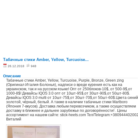
Табачные стики Amber, Yellow, Turcuoise...
26.12.2018
948
Описание
Табачные стики Amber, Yellow, Turcuoise, Purple, Bronze, Green zing
(Оригинал Италия-Болонья), надписи о вреде курения есть как на
украинском, так и на русском языке! Опт от 250блоков-10$, от 500-9$,от
1000-8$! Девайсы IQOS 3.0 опт от 10шт-95$,от 30шт-90$,от 50шт-80$.
Девайсы IQOS 3.0 multi от 10шт-75$,от 30шт-70$,от 50шт-60$.Цвета синий
золотой, чёрный, белый. А также в наличии табачные стики Marlboro
(Япония 7-вкусов). Доставка любым перевозчиком, а также осуществляем
доставку в ближнее и дальнее зарубежье по договорённости! . Цены
ассортимент на нашем сайте: stick-heets.com Тел/Telegram:‎+38094440200
Виталий