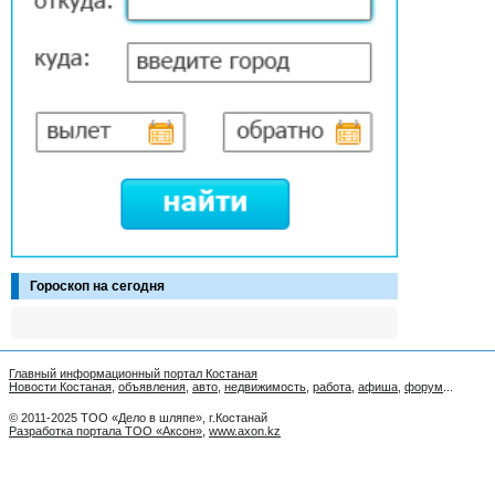
Гороскоп на сегодня
Главный информационный портал Костаная
Новости Костаная
,
объявления
,
авто
,
недвижимость
,
работа
,
афиша
,
форум
...
© 2011-2025 ТОО «Дело в шляпе», г.Костанай
Разработка портала ТОО «Аксон»
,
www.axon.kz