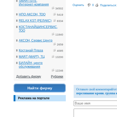
SMARTSITE,
Интернет-компания
Оценить
0
Поделиться:
34502
НПО АКСОН, ТОО
5419
RELAX KST (РЕЛАКС)
8334
КОСТАНАЙШИНСЕРВИС,
ТОО
11840
АКСОН, Сервис Центр
2659
Костанай Плаза
4095
MART (МАРТ), ТЦ
13200
БИЛАЙН, центр
обслуживания
12246
Добавить фирму
Рубрики
Найти фирму
Оставьте свой комментарий/о
переливание крови. группа 
Реклама на портале