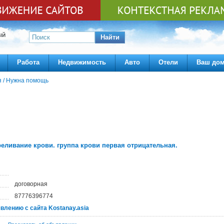
ЫЙ
Найти
Работа
Недвижимость
Авто
Отели
Ваш до
я
/
Нужна помощь
еливание крови. группа крови первая отрицательная.
договорная
87776396774
явлению с сайта Kostanay.asia