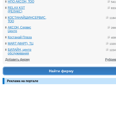
НПО АКСОН, ТОО
541
RELAX KST
833
(РЕЛАКС)
КОСТАНАЙШИНСЕРВИС,
1184
ТОО
АКСОН, Сервис
266
Центр
Костанай Плаза
409
MART (МАРТ), ТЦ
1320
БИЛАЙН, центр
1224
обслуживания
Добавить фирму
Рубрик
Найти фирму
Реклама на портале