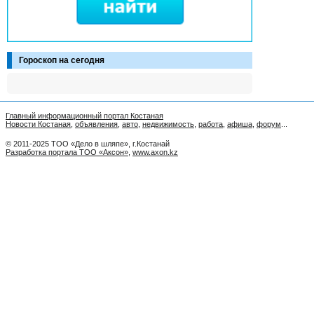
Гороскоп на сегодня
Главный информационный портал Костаная
Новости Костаная
,
объявления
,
авто
,
недвижимость
,
работа
,
афиша
,
форум
...
© 2011-2025 ТОО «Дело в шляпе», г.Костанай
Разработка портала ТОО «Аксон»
,
www.axon.kz