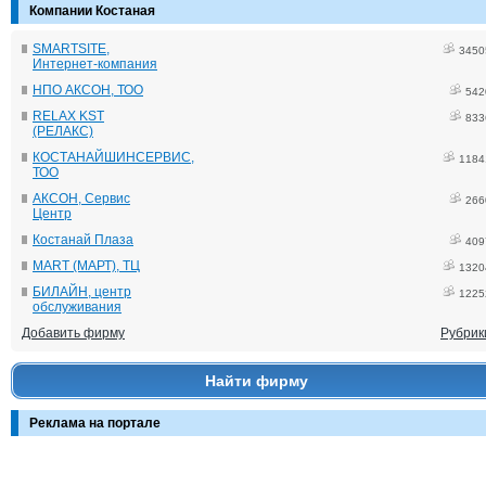
Компании Костаная
SMARTSITE,
3450
Интернет-компания
НПО АКСОН, ТОО
542
RELAX KST
833
(РЕЛАКС)
КОСТАНАЙШИНСЕРВИС,
1184
ТОО
АКСОН, Сервис
266
Центр
Костанай Плаза
409
MART (МАРТ), ТЦ
1320
БИЛАЙН, центр
1225
обслуживания
Добавить фирму
Рубрик
Найти фирму
Реклама на портале