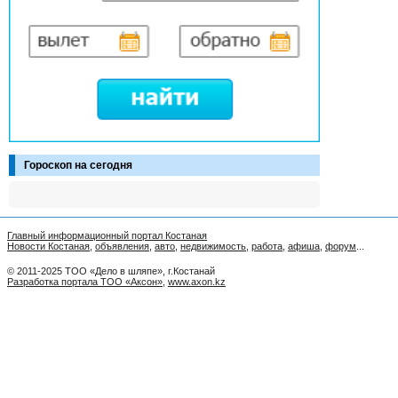
Гороскоп на сегодня
Главный информационный портал Костаная
Новости Костаная
,
объявления
,
авто
,
недвижимость
,
работа
,
афиша
,
форум
...
© 2011-2025 ТОО «Дело в шляпе», г.Костанай
Разработка портала ТОО «Аксон»
,
www.axon.kz