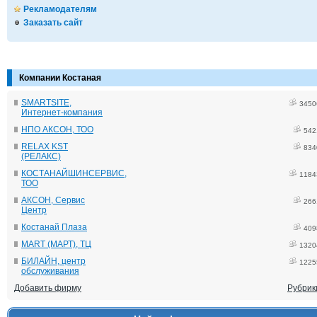
Рекламодателям
Заказать сайт
Компании Костаная
SMARTSITE,
3450
Интернет-компания
НПО АКСОН, ТОО
542
RELAX KST
834
(РЕЛАКС)
КОСТАНАЙШИНСЕРВИС,
1184
ТОО
АКСОН, Сервис
266
Центр
Костанай Плаза
409
MART (МАРТ), ТЦ
1320
БИЛАЙН, центр
1225
обслуживания
Добавить фирму
Рубрик