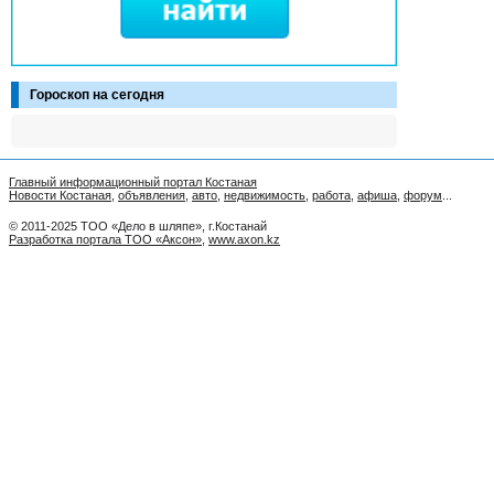
Гороскоп на сегодня
Главный информационный портал Костаная
Новости Костаная
,
объявления
,
авто
,
недвижимость
,
работа
,
афиша
,
форум
...
© 2011-2025 ТОО «Дело в шляпе», г.Костанай
Разработка портала ТОО «Аксон»
,
www.axon.kz