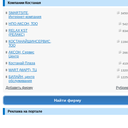
Компании Костаная
SMARTSITE,
3450
Интернет-компания
НПО АКСОН, ТОО
542
RELAX KST
834
(РЕЛАКС)
КОСТАНАЙШИНСЕРВИС,
1184
ТОО
АКСОН, Сервис
266
Центр
Костанай Плаза
410
MART (МАРТ), ТЦ
1320
БИЛАЙН, центр
1225
обслуживания
Добавить фирму
Рубрик
Найти фирму
Реклама на портале