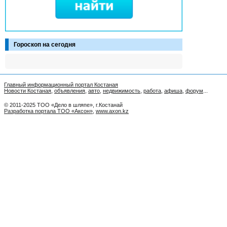
Гороскоп на сегодня
Главный информационный портал Костаная
Новости Костаная
,
объявления
,
авто
,
недвижимость
,
работа
,
афиша
,
форум
...
© 2011-2025 ТОО «Дело в шляпе», г.Костанай
Разработка портала ТОО «Аксон»
,
www.axon.kz