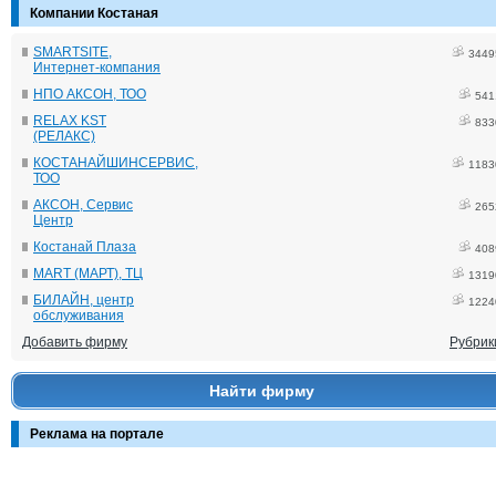
Компании Костаная
SMARTSITE,
3449
Интернет-компания
НПО АКСОН, ТОО
541
RELAX KST
833
(РЕЛАКС)
КОСТАНАЙШИНСЕРВИС,
1183
ТОО
АКСОН, Сервис
265
Центр
Костанай Плаза
408
MART (МАРТ), ТЦ
1319
БИЛАЙН, центр
1224
обслуживания
Добавить фирму
Рубрик
Найти фирму
Реклама на портале