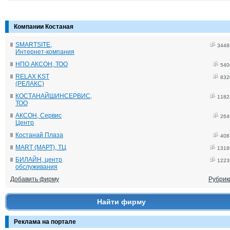
Компании Костаная
SMARTSITE,
3448
Интернет-компания
НПО АКСОН, ТОО
540
RELAX KST
832
(РЕЛАКС)
КОСТАНАЙШИНСЕРВИС,
1182
ТОО
АКСОН, Сервис
264
Центр
Костанай Плаза
408
MART (МАРТ), ТЦ
1318
БИЛАЙН, центр
1223
обслуживания
Добавить фирму
Рубрик
Найти фирму
Реклама на портале