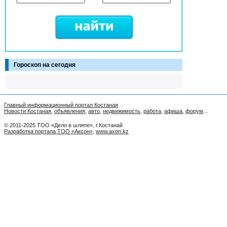
Гороскоп на сегодня
Главный информационный портал Костаная
Новости Костаная
,
объявления
,
авто
,
недвижимость
,
работа
,
афиша
,
форум
...
© 2011-2025 ТОО «Дело в шляпе», г.Костанай
Разработка портала ТОО «Аксон»
,
www.axon.kz