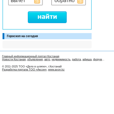
Гороскоп на сегодня
Главный информационный портал Костаная
Новости Костаная
,
объявления
,
авто
,
недвижимость
,
работа
,
афиша
,
форум
...
© 2011-2025 ТОО «Дело в шляпе», г.Костанай
Разработка портала ТОО «Аксон»
,
www.axon.kz