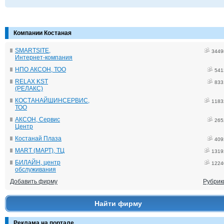
Компании Костаная
SMARTSITE,
3449
Интернет-компания
НПО АКСОН, ТОО
541
RELAX KST
833
(РЕЛАКС)
КОСТАНАЙШИНСЕРВИС,
1183
ТОО
АКСОН, Сервис
265
Центр
Костанай Плаза
409
MART (МАРТ), ТЦ
1319
БИЛАЙН, центр
1224
обслуживания
Добавить фирму
Рубрик
Найти фирму
Реклама на портале