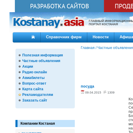
ГЛАВНЫЙ ИНФОРМАЦИОНН
ПОРТАЛ КОСТАНАЯ
Справочник фирм
Новости
Афиш
Главная
/
Частные объявлени
Полезная информация
Частные объявления
Акции
Радио онлайн
Авиабилеты
Вопрос-ответ
посуда
Карта сайта
09.04.2015
1309
Рекламодателям
Ко
Заказать сайт
по
Се
пр
Бо
ст
Компании Костаная
мо
на
То