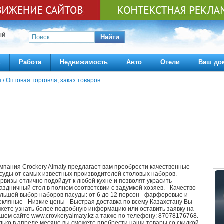
ЫЙ
Найти
а
Работа
Недвижимость
Авто
Отели
Ваш до
я
/
Оптовая торговля, заказ товаров
мпания Crockery Almaty предлагает вам преобрести качественные
суды от самых известных производителей столовых наборов.
рвизы отлично подойдут к любой кухне и позволят украсить
аздничный стол в полном соответсвии с задумкой хозяев. - Качество -
льшой выбор наборов пасуды: от 6 до 12 персон - фарфоровые и
екляные - Низкие цены - Быстрая доставка по всему Казахстану Вы
жете узнать более подробную информацию или оставить заявку на
шем сайте www.crovkeryalmaty.kz а также по телефону: 87078176768.
лько в апреле месяце вы сможете пребрести наши товары со скидкой