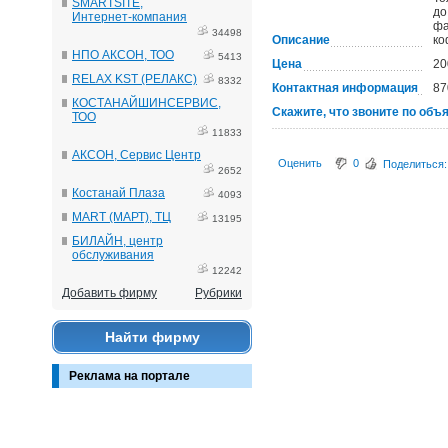
SMARTSITE,
до
Интернет-компания
фа
34498
Описание
ко
НПО АКСОН, ТОО
5413
Цена
20
RELAX KST (РЕЛАКС)
8332
Контактная информация
87
КОСТАНАЙШИНСЕРВИС,
Скажите, что звоните по объ
ТОО
11833
АКСОН, Сервис Центр
Оценить
0
Поделиться:
2652
Костанай Плаза
4093
MART (МАРТ), ТЦ
13195
БИЛАЙН, центр
обслуживания
12242
Добавить фирму
Рубрики
Найти фирму
Реклама на портале