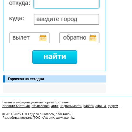
Гороскоп на сегодня
Главный информационный портал Костаная
Новости Костаная
,
объявления
,
авто
,
недвижимость
,
работа
,
афиша
,
форум
...
© 2011-2025 ТОО «Дело в шляпе», г.Костанай
Разработка портала ТОО «Аксон»
,
www.axon.kz