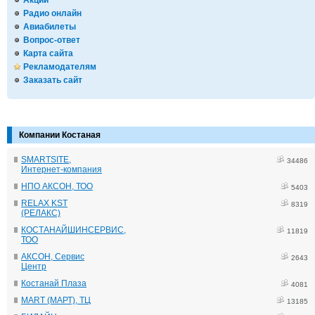
Акции
Радио онлайн
Авиабилеты
Вопрос-ответ
Карта сайта
Рекламодателям
Заказать сайт
Компании Костаная
SMARTSITE,
34486
Интернет-компания
НПО АКСОН, ТОО
5403
RELAX KST
8319
(РЕЛАКС)
КОСТАНАЙШИНСЕРВИС,
11819
ТОО
АКСОН, Сервис
2643
Центр
Костанай Плаза
4081
MART (МАРТ), ТЦ
13185