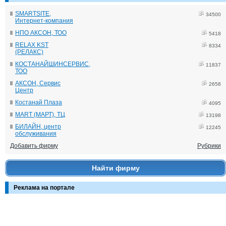
SMARTSITE,
34500
Интернет-компания
НПО АКСОН, ТОО
5418
RELAX KST
8334
(РЕЛАКС)
КОСТАНАЙШИНСЕРВИС,
11837
ТОО
АКСОН, Сервис
2658
Центр
Костанай Плаза
4095
MART (МАРТ), ТЦ
13198
БИЛАЙН, центр
12245
обслуживания
Добавить фирму
Рубрики
Найти фирму
Реклама на портале