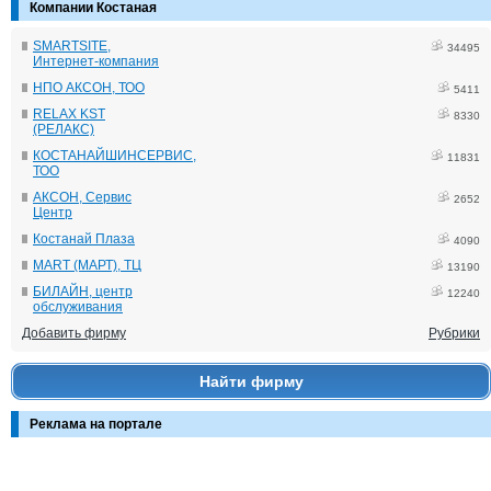
Компании Костаная
SMARTSITE,
34495
Интернет-компания
НПО АКСОН, ТОО
5411
RELAX KST
8330
(РЕЛАКС)
КОСТАНАЙШИНСЕРВИС,
11831
ТОО
АКСОН, Сервис
2652
Центр
Костанай Плаза
4090
MART (МАРТ), ТЦ
13190
БИЛАЙН, центр
12240
обслуживания
Добавить фирму
Рубрики
Найти фирму
Реклама на портале