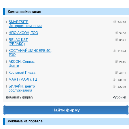
Компании Костаная
SMARTSITE,
34488
Интернет-компания
НПО АКСОН, ТОО
5406
RELAX KST
8321
(РЕЛАКС)
КОСТАНАЙШИНСЕРВИС,
11824
ТОО
АКСОН, Сервис
2645
Центр
Костанай Плаза
4081
MART (МАРТ), ТЦ
13185
БИЛАЙН, центр
12235
обслуживания
Добавить фирму
Рубрики
Найти фирму
Реклама на портале