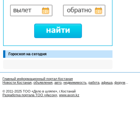
Гороскоп на сегодня
Главный информационный портал Костаная
Новости Костаная
,
объявления
,
авто
,
недвижимость
,
работа
,
афиша
,
форум
...
© 2011-2025 ТОО «Дело в шляпе», г.Костанай
Разработка портала ТОО «Аксон»
,
www.axon.kz