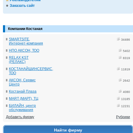
Рекламодателям
Заказать сайт
Компании Костаная
SMARTSITE,
34486
Интернет-компания
НПО АКСОН, ТОО
5402
RELAX KST
8319
(РЕЛАКС)
КОСТАНАЙШИНСЕРВИС,
11819
ТОО
АКСОН, Сервис
2642
Центр
Костанай Плаза
4080
MART (МАРТ), ТЦ
13185
БИЛАЙН, центр
12231
обслуживания
Добавить фирму
Рубрики
Найти фирму