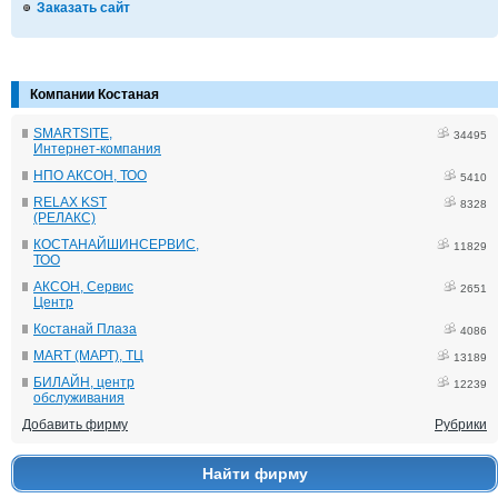
Заказать сайт
Компании Костаная
SMARTSITE,
34495
Интернет-компания
НПО АКСОН, ТОО
5410
RELAX KST
8328
(РЕЛАКС)
КОСТАНАЙШИНСЕРВИС,
11829
ТОО
АКСОН, Сервис
2651
Центр
Костанай Плаза
4086
MART (МАРТ), ТЦ
13189
БИЛАЙН, центр
12239
обслуживания
Добавить фирму
Рубрики
Найти фирму