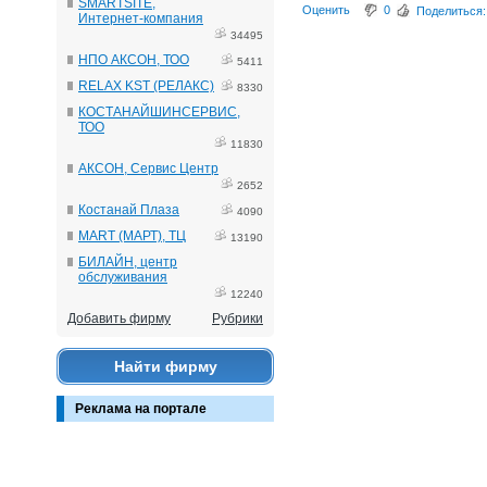
SMARTSITE,
Оценить
0
Поделиться:
Интернет-компания
34495
НПО АКСОН, ТОО
5411
RELAX KST (РЕЛАКС)
8330
КОСТАНАЙШИНСЕРВИС,
ТОО
11830
АКСОН, Сервис Центр
2652
Костанай Плаза
4090
MART (МАРТ), ТЦ
13190
БИЛАЙН, центр
обслуживания
12240
Добавить фирму
Рубрики
Найти фирму
Реклама на портале