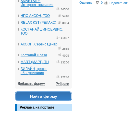
SMARTSITE,
Оценить
0
Поделиться:
Интернет-компания
34500
НПО АКСОН, ТОО
5418
RELAX KST (РЕЛАКС)
8334
КОСТАНАЙШИНСЕРВИС,
ТОО
11837
АКСОН, Сервис Центр
2658
Костанай Плаза
4095
MART (МАРТ), ТЦ
13200
БИЛАЙН, центр
обслуживания
12246
Добавить фирму
Рубрики
Найти фирму
Реклама на портале