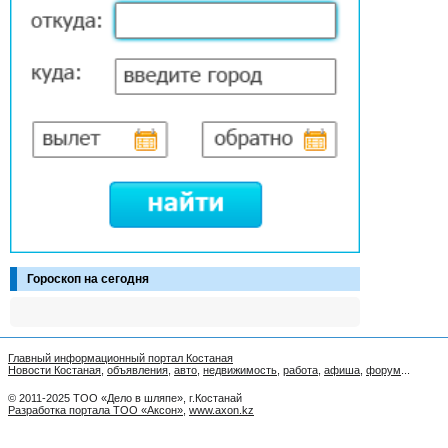
Гороскоп на сегодня
Главный информационный портал Костаная
Новости Костаная
,
объявления
,
авто
,
недвижимость
,
работа
,
афиша
,
форум
...
© 2011-2025 ТОО «Дело в шляпе», г.Костанай
Разработка портала ТОО «Аксон»
,
www.axon.kz