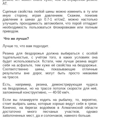
АТ.
Сцепные свойства любой шины можно изменить в ту или
иную сторону, играя давлением. Скажем, понизив
давление в шинах до 0.7-1 кг/см2, можно настолько
улучшить проходимость автомобиля, что порой отпадает
необходимость пользоваться блокировками или полным
приводом.
Что же лучше?
Лучше то, что вам подходит.
Резина для бездорожья должна выбираться с особой
тщательностью, с учётом того, в каких условиях она
будет использоваться. Кстати, чем лучше резина ведёт
себя на асфальте, тем хуже её свойства на бездорожье.
Соответственно шины, показывающие отличные
результаты вне дорог, могут быть просто никакими
на трассе.
Есть, например, резина, демонстрирующая чудеса
на бездорожье, но на трассе потолок скорости для неё,
заложенный конструктивно, — 40-50 км/ч.
Если вы планируете ездить на рыбалку, то, вероятно,
стоит выбрать шины, которые хорошо ведут себя в грязи.
Конечно, на берегах водоёмов в Алматинской области
достаточно много песчаных участков, однако
заболоченных мест, да и солончаков, намного больше.