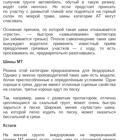
сыпучем грунте автомобиль, обутый в такую резину,
ведёт себя неплохо. Но если предстоит проехать
по участку с размытой глиной или подняться на горный
склон по мокрой траве, шины категории АТ могут
спасовать.
Основная причина, по которой такая шина отказывается
«грести», — быстрое «замыливание» протектора
(он забивается грязью). Плохое самоочищение таких шин
вынуждает водителя применять известный приём
преодоления грязевых участков — с ходу, то есть
проскакивать их, предварительно разогнавшись.
Шины МТ
Резина этой категории предназначена для бездорожья.
Однако у многих производителей таких шин есть модели,
более приспособленные к определённым условиям. Одни
хороши в грязи, другие имеют отличные сцепные свойства
на скалах, третьи хорошо едут по песку.
Так, например, шина с развитым протектором, отлично
цепляющаяся за скальный грунт, может очень быстро
зарыться в песке. Широкая, менее «зубастая» шина,
на которой легко ездить по песку, может оказаться
бессильной в грязи.
Кстати
На мягком грунте внедорожник на перекачанной
резине МТ может ехать хуже, чем на спущенной резине