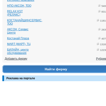
Интернет-компания
НПО АКСОН, ТОО
540
RELAX KST
831
(РЕЛАКС)
КОСТАНАЙШИНСЕРВИС,
1181
ТОО
АКСОН, Сервис
263
Центр
Костанай Плаза
407
MART (МАРТ), ТЦ
1318
БИЛАЙН, центр
1223
обслуживания
Добавить фирму
Рубрик
Найти фирму
Реклама на портале