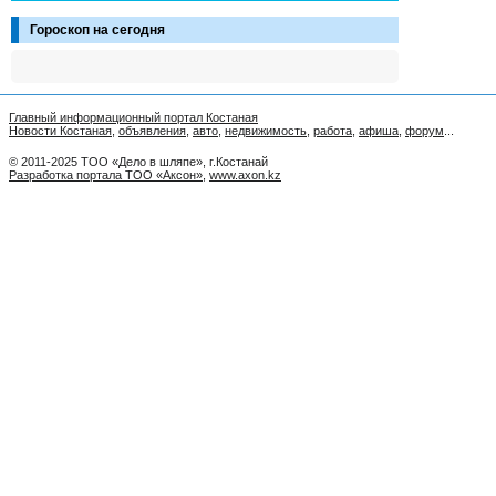
Гороскоп на сегодня
Главный информационный портал Костаная
Новости Костаная
,
объявления
,
авто
,
недвижимость
,
работа
,
афиша
,
форум
...
© 2011-2025 ТОО «Дело в шляпе», г.Костанай
Разработка портала ТОО «Аксон»
,
www.axon.kz