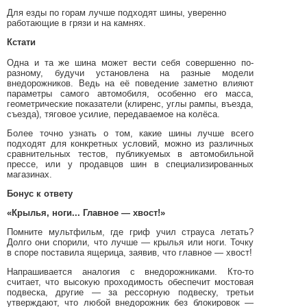
Для езды по горам лучше подходят шины, уверенно
работающие в грязи и на камнях.
Кстати
Одна и та же шина может вести себя совершенно по-
разному, будучи установлена на разные модели
внедорожников. Ведь на её поведение заметно влияют
параметры самого автомобиля, особенно его масса,
геометрические показатели (клиренс, углы рампы, въезда,
съезда), тяговое усилие, передаваемое на колёса.
Более точно узнать о том, какие шины лучше всего
подходят для конкретных условий, можно из различных
сравнительных тестов, публикуемых в автомобильной
прессе, или у продавцов шин в специализированных
магазинах.
Бонус к ответу
«Крылья, ноги... Главное — хвост!»
Помните мультфильм, где гриф учил страуса летать?
Долго они спорили, что лучше — крылья или ноги. Точку
в споре поставила ящерица, заявив, что главное — хвост!
Напрашивается аналогия с внедорожниками. Кто-то
считает, что высокую проходимость обеспечит мостовая
подвеска, другие — за рессорную подвеску, третьи
утверждают, что любой внедорожник без блокировок —